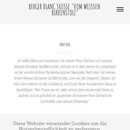
BERGER BLANC SUISSE "VOM WEISSEN 
BIRKENSTOLZ"
ÜBER UNS
______
Ich heiße Sabine und zusammen mit meinem Mann Gerhard und unseren
Weissen Schweizer Schäferhunden, wohnen wir in dem kleinen Ort Jürgenstorf
an der wunderschönen Mecklenburgischen Seenplatte. Nach dem Tod meines
ersten Weissen Schweizer Schäferhundes „Caro von der Ostpeene“, begann ich
mich sehr intensiv mit der Ausbildung und Zucht dieser fantastischen Rasse zu
beschäftigen. Mein Traum war es, selbst einmal diese wundervolle Rasse zu
züchten und so gründete ich zusammen mit meinem Mann Gerhard die
Zuchtstätte
„vom weissen Birkenstolz“
Diese Website verwendet Cookies um die
Nutzerfreundlichkeit zu verbessern.