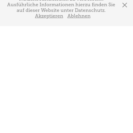
Ausführliche Informationen hierzu finden Sie
auf dieser Website unter Datenschutz.
Akzeptieren
Ablehnen
UNSERE HUNDE
______
Bei uns stehen die Gesundheit und das Wesen der Hunde an erster Stelle. Unsere
Hunde leben mit uns in der Familie und haben ein großes Grundstück zum toben.
Einen Großteil meiner Freizeit verbringe ich mit den Hunden auf dem Hundeplatz,
dort betreibe ich mit den Hunden Unterordnung, Schutzdienst und
Fährtenarbeit. Wir wünschen uns für unsere Welpen, dass diese später
artgerecht beschäftigt werden und selbstverständlich Familienanschluss haben.